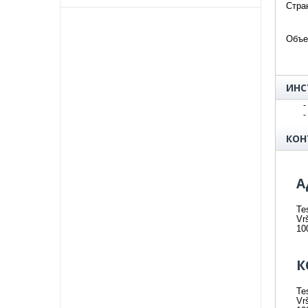
Стра
Объе
ИНС
-
-
КОН
А
Te
Vr
10
К
Te
Vr