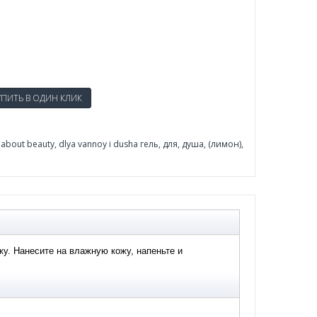
l about beauty
,
dlya vannoy i dusha гель
,
для
,
душа
,
(лимон)
,
у. Нанесите на влажную кожу, напеньте и