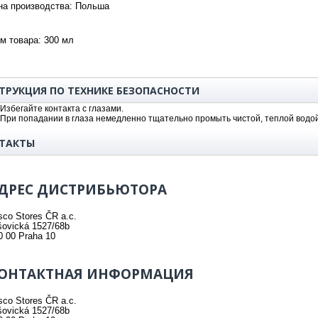
на производства:
Польша
м товара
: 300 мл
ТРУКЦИЯ ПО ТЕХНИКЕ БЕЗОПАСНОСТИ
 Избегайте контакта с глазами.
 При попадании в глаза немедленно тщательно промыть чистой, теплой водо
ТАКТЫ
ДРЕС ДИСТРИБЬЮТОРА
sco Stores ČR a.с.
šovická 1527/68b
0 00 Praha 10
ОНТАКТНАЯ ИНФОРМАЦИЯ
sco Stores ČR a.с.
šovická 1527/68b