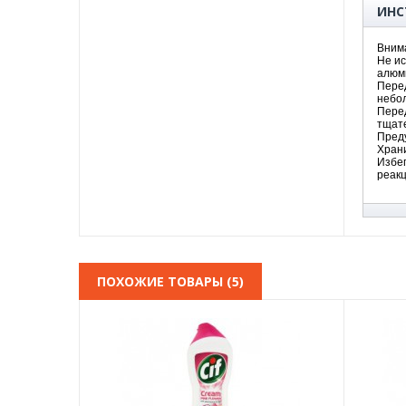
ИНС
Вним
Не ис
алюм
Пере
небо
Перед
тщат
Пред
Храни
Избег
реак
ПОХОЖИЕ ТОВАРЫ (5)