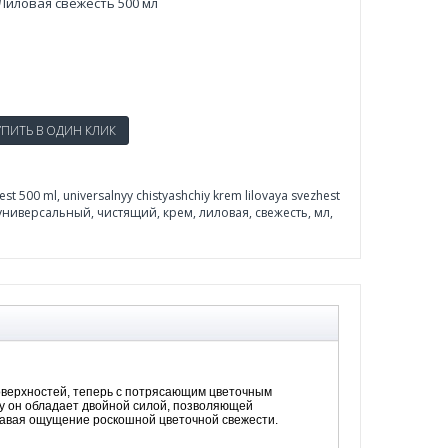
иловая свежесть 500 мл
hest 500 ml
,
universalnyy chistyashchiy krem lilovaya svezhest
a универсальный
,
чистящий
,
крем
,
лиловая
,
свежесть
,
мл
,
поверхностей, теперь с потрясающим цветочным
у он обладает двойной силой, позволяющей
давая ощущение роскошной цветочной свежести.