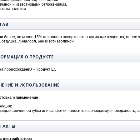
йкими кухонными загрязнениями.
вчиной и известковыми отложениями.
льным налетом.
ТАВ
и более, но менее 15% анионного поверхностно-активные вещества, менее 
 отдушка, линалоол, бензизотиазолинон
ОРМАЦИЯ О ПРОДУКТЕ
на происхождения - Продукт ЕС
НЕНИЕ И ИСПОЛЬЗОВАНИЕ
отовка и применение
укция:
ощью смоченной губки или салфетки нанесите на очищаемую поверхность, за
ТАКТЫ
с дистрибьютора