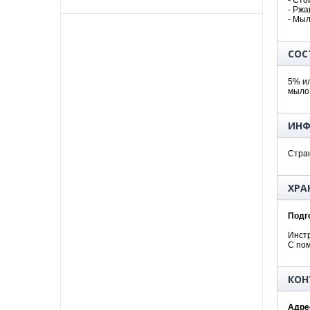
- Сто
- Ржа
- Мы
СОС
5% ил
мыло,
ИНФ
Стра
ХРА
Подг
Инстр
С пом
КОН
Адре