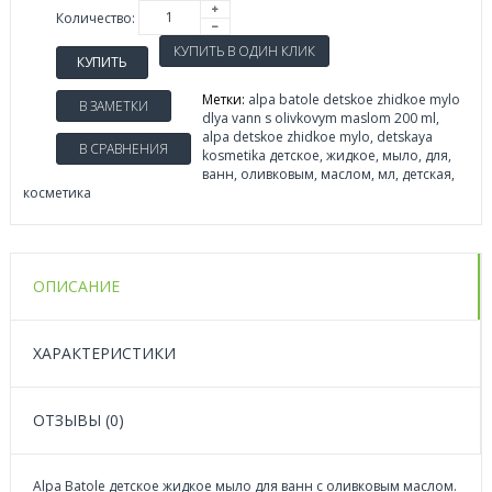
Количество:
КУПИТЬ
Метки:
alpa batole detskoe zhidkoe mylo
В ЗАМЕТКИ
dlya vann s olivkovym maslom 200 ml
,
alpa detskoe zhidkoe mylo
,
detskaya
В СРАВНЕНИЯ
kosmetika детское
,
жидкое
,
мыло
,
для
,
ванн
,
оливковым
,
маслом
,
мл
,
детская
,
косметика
ОПИСАНИЕ
ХАРАКТЕРИСТИКИ
ОТЗЫВЫ (0)
Alpa Batole детское жидкое мыло для ванн с оливковым маслом.