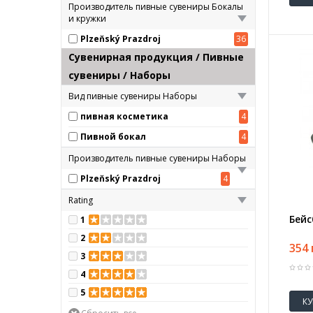
Производитель пивные сувениры Бокалы
и кружки
Plzeňský Prazdroj
36
Сувенирная продукция / Пивные
сувениры / Наборы
Вид пивные сувениры Наборы
пивная косметика
4
Пивной бокал
4
Производитель пивные сувениры Наборы
Plzeňský Prazdroj
4
Rating
Бейс
1
2
354 
3
4
5
К