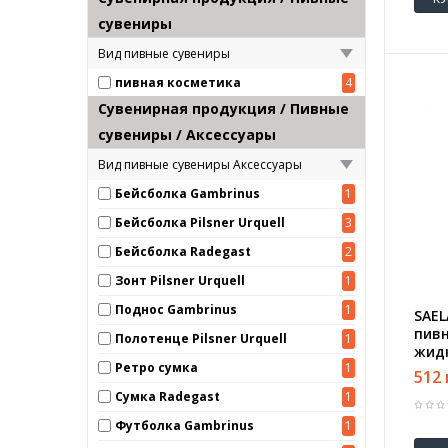
сувениры
Вид пивные сувениры
пивная косметика
4
Сувенирная продукция / Пивные
сувениры / Аксессуары
Вид пивные сувениры Аксессуары
Бейсболка Gambrinus
1
Бейсболка Pilsner Urquell
3
Бейсболка Radegast
2
Зонт Pilsner Urquell
1
Поднос Gambrinus
1
SAEL
пивн
Полотенце Pilsner Urquell
1
жид
Ретро сумка
1
512 
Сумка Radegast
1
Футболка Gambrinus
1