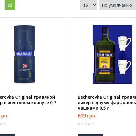
erovka Original травяной
Becherovka Original трав
р в жестяном корпусе 0,7
ликер с двумя фарфоров
чашками 0,5 л
грн
609 грн