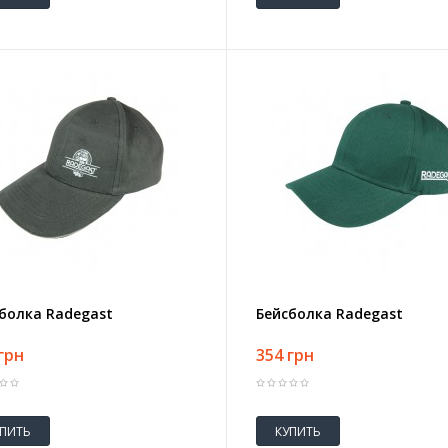
болка Radegast
Бейсболка Radegast
грн
354 грн
УПИТЬ
КУПИТЬ