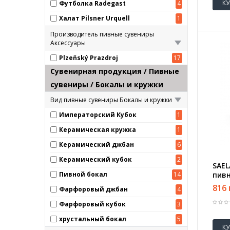
К
Футболка Radegast
4
Халат Pilsner Urquell
1
Производитель пивные сувениры
Аксессуары
Plzeňský Prazdroj
17
Сувенирная продукция / Пивные
сувениры / Бокалы и кружки
Вид пивные сувениры Бокалы и кружки
Императорский Кубок
1
Керамическая кружка
1
Керамический джбан
6
Керамический кубок
2
SAE
Пивной бокал
14
пивн
816 
Фарфоровый джбан
4
Фарфоровый кубок
3
хрустальный бокал
5
К