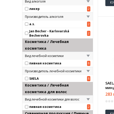
Вид алкоголя
К
ликер
2
Производитель алкоголя
a.s.
2
Jan Becher - Karlovarská
2
Becherovka
Косметика / Лечебная
косметика
Вид лечебной косметики
пивная косметика
8
Производитель лечебной косметики
SAELA
8
SAEL
Косметика / Лечебная
мин
косметика для волос
283 
Вид лечебной косметики для волос
пивная косметика
2
Сувенирная продукция / Пивные
К