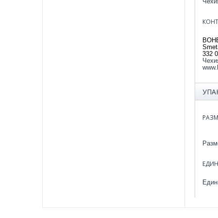
Чехи
КОН
BOHE
Smet
332 0
Чехи
www.
УПА
РАЗМ
Разме
ЕДИ
Един