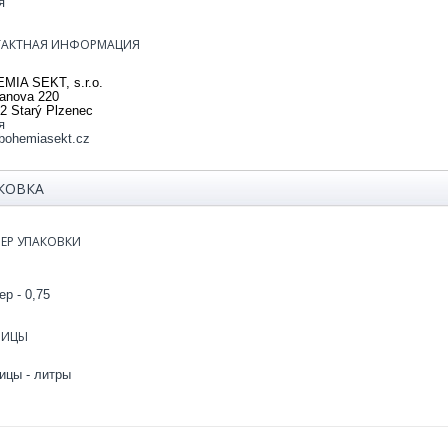
я
ТАКТНАЯ ИНФОРМАЦИЯ
MIA SEKT, s.r.o.
anova 220
2 Starý Plzenec
я
bohemiasekt.cz
КОВКА
ЕР УПАКОВКИ
р - 0,75
НИЦЫ
ицы - литры