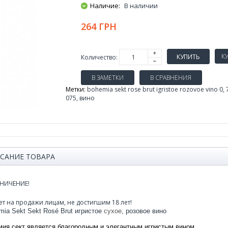
Наличие:
В наличии
264 ГРН
КУПИТЬ
Количество:
В ЗАМЕТКИ
В СРАВНЕНИЯ
Метки:
bohemia sekt rose brut igristoe rozovoe vino 0
,
075
,
вино
САНИЕ ТОВАРА
НИЧЕНИЕ!
ет на продажи лицам, не достигшим 18 лет!
mia Sekt Sekt Rosé Brut игристое
сухое
, розовое вино
мия сект является благородным и элегантным игристым вином