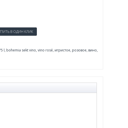
75 l
,
bohemia sekt vino
,
vino rosé
,
игристое
,
розовое
,
вино
,