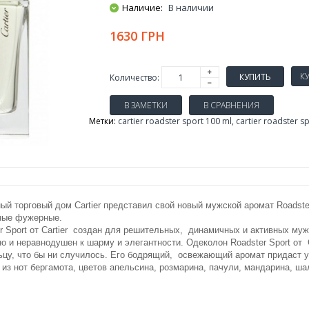
Наличие:
В наличии
1630 ГРН
КУПИТЬ
Количество:
В ЗАМЕТКИ
В СРАВНЕНИЯ
Метки:
cartier roadster sport 100 ml
,
cartier roadster s
ый торговый дом Cartier представил свой новый мужской аромат Roadster
ные фужерные.
r Sport от Cartier создан для решительных, динамичных и активных муж
но и неравнодушен к шарму и элегантности. Одеколон Roadster Sport от
цу, что бы ни случилось. Его бодрящий, освежающий аромат придаст у
 из нот бергамота, цветов апельсина, розмарина, пачули, мандарина, ша