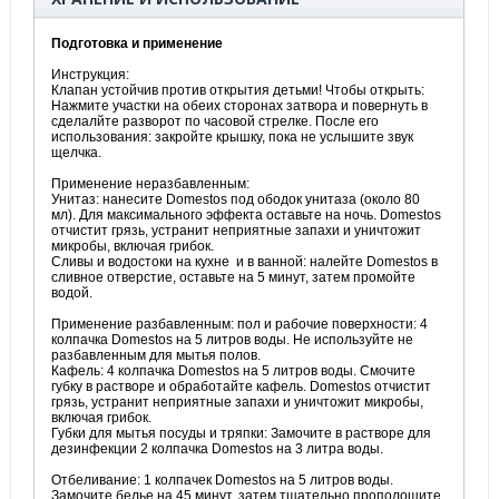
Подготовка и применение
Инструкция:
Клапан устойчив против открытия детьми! Чтобы открыть:
Нажмите участки на обеих сторонах затвора и повернуть в
сделалйте разворот по часовой стрелке. После его
использования: закройте крышку, пока не услышите звук
щелчка.
Применение неразбавленным:
Унитаз: нанесите Domestos под ободок унитаза (около 80
мл). Для максимального эффекта оставьте на ночь. Domestos
отчистит грязь, устранит неприятные запахи и уничтожит
микробы, включая грибок.
Сливы и водостоки на кухне и в ванной: налейте Domestos в
сливное отверстие, оставьте на 5 минут, затем промойте
водой.
Применение разбавленным: пол и рабочие поверхности: 4
колпачка Domestos на 5 литров воды. Не используйте не
разбавленным для мытья полов.
Кафель: 4 колпачка Domestos на 5 литров воды. Смочите
губку в растворе и обработайте кафель. Domestos отчистит
грязь, устранит неприятные запахи и уничтожит микробы,
включая грибок.
Губки для мытья посуды и тряпки: Замочите в растворе для
дезинфекции 2 колпачка Domestos на 3 литра воды.
Отбеливание: 1 колпачек Domestos на 5 литров воды.
Замочите белье на 45 минут, затем тщательно прополощите.