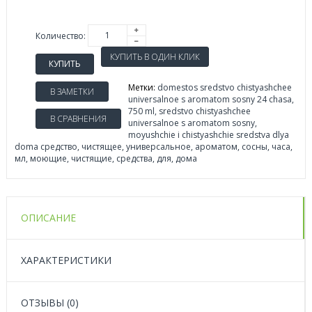
Количество:
КУПИТЬ
Метки:
domestos sredstvo chistyashchee
В ЗАМЕТКИ
universalnoe s aromatom sosny 24 chasa
,
750 ml
,
sredstvo chistyashchee
В СРАВНЕНИЯ
universalnoe s aromatom sosny
,
moyushchie i chistyashchie sredstva dlya
doma средство
,
чистящее
,
универсальное
,
ароматом
,
сосны
,
часа
,
мл
,
моющие
,
чистящие
,
средства
,
для
,
дома
ОПИСАНИЕ
ХАРАКТЕРИСТИКИ
ОТЗЫВЫ (0)