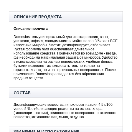
ОПИСАНИЕ ПРОДУКТА
Описание продукта
Domestos гель универсальный для чистки раковин, ванн,
унитазов, кафеля, холодильника и мойки полов. Убивает ВСЕ
известные микробы. Чистит, дезинфицирует, отбеливает.
Густая формула геля обеспечивает длительное
использование средства. Применяется во всём доме - везде,
где необходима максимальная защита от микробов. Удобство
в использовании на разных поверхностях: удобная форма
бутылки позволяет использовать гель не только на
горизонтальных, но и на вертикальных поверхностях. После
применения Domestos распадается без образования
вредных веществ.
СОСТАВ
Дезинфицирующие вещества: гипохлорит натрия 4,5 г/100г,
vенее 5 % отбеливающие реагенты на основе хлора
(гипохлорит натрия), неионогенные поверхностно-активного
вещества, катионного пав, мыло, отдушка
ХРАНЕНИЕ И ИСПОЛЬЗОВАНИЕ