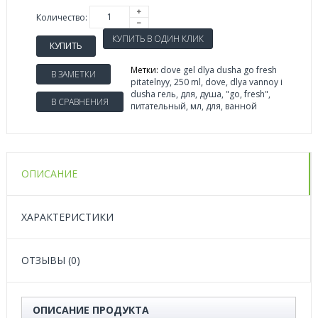
Количество:
КУПИТЬ
Метки:
dove gel dlya dusha go fresh
В ЗАМЕТКИ
pitatelnyy
,
250 ml
,
dove
,
dlya vannoy i
dusha гель
,
для
,
душа
,
"go
,
fresh"
,
В СРАВНЕНИЯ
питательный
,
мл
,
для
,
ванной
ОПИСАНИЕ
ХАРАКТЕРИСТИКИ
ОТЗЫВЫ (0)
ОПИСАНИЕ ПРОДУКТА