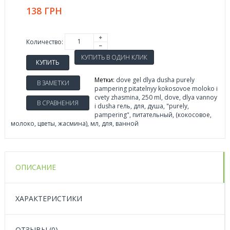
138 ГРН
Количество:
КУПИТЬ
Метки:
dove gel dlya dusha purely
В ЗАМЕТКИ
pampering pitatelnyy kokosovoe moloko i
cvety zhasmina
,
250 ml
,
dove
,
dlya vannoy
В СРАВНЕНИЯ
i dusha гель
,
для
,
душа
,
"purely
,
pampering"
,
питательный
,
(кокосовое
,
молоко
,
цветы
,
жасмина)
,
мл
,
для
,
ванной
ОПИСАНИЕ
ХАРАКТЕРИСТИКИ
ОТЗЫВЫ (0)