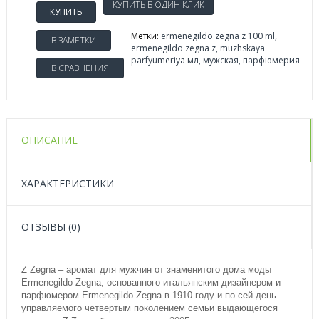
КУПИТЬ
Метки:
ermenegildo zegna z 100 ml
,
В ЗАМЕТКИ
ermenegildo zegna z
,
muzhskaya
parfyumeriya мл
,
мужская
,
парфюмерия
В СРАВНЕНИЯ
ОПИСАНИЕ
ХАРАКТЕРИСТИКИ
ОТЗЫВЫ (0)
Z Zegna – аромат для мужчин от знаменитого дома моды
Ermenegildo Zegna, основанного итальянским дизайнером и
парфюмером Ermenegildo Zegna в 1910 году и по сей день
управляемого четвертым поколением семьи выдающегося