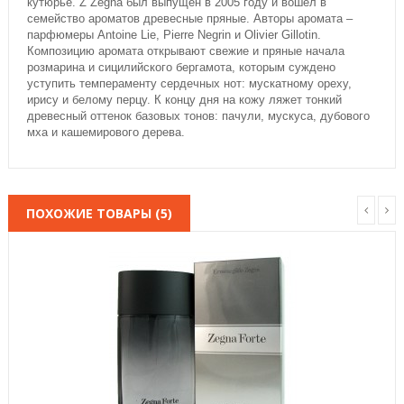
кутюрье. Z Zegna был выпущен в 2005 году и вошел в
семейство ароматов древесные пряные. Авторы аромата –
парфюмеры Antoine Lie, Pierre Negrin и Olivier Gillotin.
Композицию аромата открывают свежие и пряные начала
розмарина и сицилийского бергамота, которым суждено
уступить темпераменту сердечных нот: мускатному ореху,
ирису и белому перцу. К концу дня на кожу ляжет тонкий
древесный оттенок базовых тонов: пачули, мускуса, дубового
мха и кашемирового дерева.
ПОХОЖИЕ ТОВАРЫ (5)