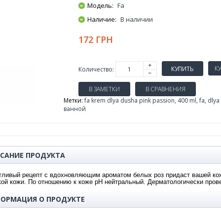
Модель:
Fa
Наличие:
В наличии
172 ГРН
КУПИТЬ
Количество:
В ЗАМЕТКИ
В СРАВНЕНИЯ
Метки:
fa krem dlya dusha pink passion
,
400 ml
,
fa
,
dlya
ванной
САНИЕ ПРОДУКТА
тливый рецепт с вдохновляющим ароматом белых роз придаст вашей кож
кой кожи. По отношению к коже pH нейтральный. Дерматологически пров
ОРМАЦИЯ О ПРОДУКТЕ