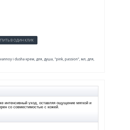
 vannoy i dusha крем
,
для
,
душа
,
"pink
,
passion"
,
мл
,
для
,
е интенсивный уход, оставляя ощущение мягкой и
ерен со совместимостью с кожей.