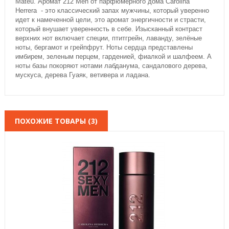
Mateu. Аромат 212 Men от парфюмерного дома Carolina
Herrera - это классический запах мужчины, который уверенно
идет к намеченной цели, это аромат энергичности и страсти,
который внушает уверенность в себе. Изысканный контраст
верхних нот включает специи, птитгрейн, лаванду, зелёные
ноты, бергамот и грейпфрут. Ноты сердца представлены
имбирем, зеленым перцем, гарденией, фиалкой и шалфеем. А
ноты базы покоряют нотами лабданума, сандалового дерева,
мускуса, дерева Гуаяк, ветивера и ладана.
ПОХОЖИЕ ТОВАРЫ (3)