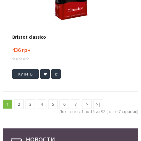
Bristot classico
436 грн
КУПИТЬ
1
2
3
4
5
6
7
>
>|
Показано с 1 по 15 из 92 (всего 7 страниц)
НОВОСТИ